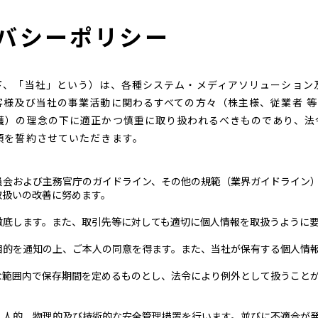
バシーポリシー
下、「当社」という）は、各種システム・メディアソリューション
客様及び当社の事業活動に関わるすべての方々（株主様、従業者 
護）の理念の下に適正かつ慎重に取り扱われるべきものであり、法
項を誓約させていただきます。
員会および主務官庁のガイドライン、その他の規範（業界ガイドライン
取扱いの改善に努めます。
徹底します。また、取引先等に対しても適切に個人情報を取扱うように
目的を通知の上、ご本人の同意を得ます。また、当社が保有する個人情
な範囲内で保存期間を定めるものとし、法令により例外として扱うこと
、人的、物理的及び技術的な安全管理措置を行います。並びに不適合が